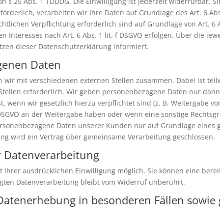
 § 25 Abs. 1 TDDDG. Die Einwilligung ist jederzeit widerrufbar. S
derlich, verarbeiten wir Ihre Daten auf Grundlage des Art. 6 Abs.
echtlichen Verpflichtung erforderlich sind auf Grundlage von Art. 6 
 Interesses nach Art. 6 Abs. 1 lit. f DSGVO erfolgen. Über die jewe
zen dieser Datenschutzerklärung informiert.
genen Daten
n wir mit verschiedenen externen Stellen zusammen. Dabei ist tei
ellen erforderlich. Wir geben personenbezogene Daten nur dann a
t, wenn wir gesetzlich hierzu verpflichtet sind (z. B. Weitergabe 
. f DSGVO an der Weitergabe haben oder wenn eine sonstige Rechts
personenbezogene Daten unserer Kunden nur auf Grundlage eines g
ung wird ein Vertrag über gemeinsame Verarbeitung geschlossen.
ur Datenverarbeitung
Ihrer ausdrücklichen Einwilligung möglich. Sie können eine bereits
lgten Datenverarbeitung bleibt vom Widerruf unberührt.
Datenerhebung in besonderen Fällen sowie 