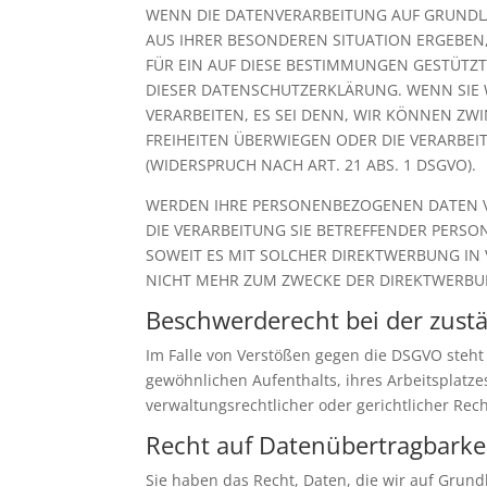
WENN DIE DATENVERARBEITUNG AUF GRUNDLAGE
AUS IHRER BESONDEREN SITUATION ERGEBEN
FÜR EIN AUF DIESE BESTIMMUNGEN GESTÜTZT
DIESER DATENSCHUTZERKLÄRUNG. WENN SIE
VERARBEITEN, ES SEI DENN, WIR KÖNNEN ZW
FREIHEITEN ÜBERWIEGEN ODER DIE VERARB
(WIDERSPRUCH NACH ART. 21 ABS. 1 DSGVO).
WERDEN IHRE PERSONENBEZOGENEN DATEN VE
DIE VERARBEITUNG SIE BETREFFENDER PERSO
SOWEIT ES MIT SOLCHER DIREKTWERBUNG IN
NICHT MEHR ZUM ZWECKE DER DIREKTWERBUN
Beschwerde­recht bei der zust
Im Falle von Verstößen gegen die DSGVO steht
gewöhnlichen Aufenthalts, ihres Arbeitsplatz
verwaltungsrechtlicher oder gerichtlicher Rec
Recht auf Daten­übertrag­barke
Sie haben das Recht, Daten, die wir auf Grundl