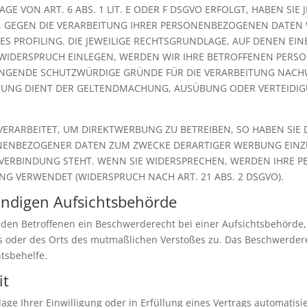
 VON ART. 6 ABS. 1 LIT. E ODER F DSGVO ERFOLGT, HABEN SIE J
, GEGEN DIE VERARBEITUNG IHRER PERSONENBEZOGENEN DATEN W
ES PROFILING. DIE JEWEILIGE RECHTSGRUNDLAGE, AUF DENEN EI
 WIDERSPRUCH EINLEGEN, WERDEN WIR IHRE BETROFFENEN PER
INGENDE SCHUTZWÜRDIGE GRÜNDE FÜR DIE VERARBEITUNG NACHWE
EITUNG DIENT DER GELTENDMACHUNG, AUSÜBUNG ODER VERTEID
RARBEITET, UM DIREKTWERBUNG ZU BETREIBEN, SO HABEN SIE D
NENBEZOGENER DATEN ZUM ZWECKE DERARTIGER WERBUNG EINZUL
 VERBINDUNG STEHT. WENN SIE WIDERSPRECHEN, WERDEN IHRE
G VERWENDET (WIDERSPRUCH NACH ART. 21 ABS. 2 DSGVO).
ändigen Aufsichts­behörde
 den Betroffenen ein Beschwerderecht bei einer Aufsichtsbehörde,
es oder des Orts des mutmaßlichen Verstoßes zu. Das Beschwerde
htsbehelfe.
it
age Ihrer Einwilligung oder in Erfüllung eines Vertrags automatisie